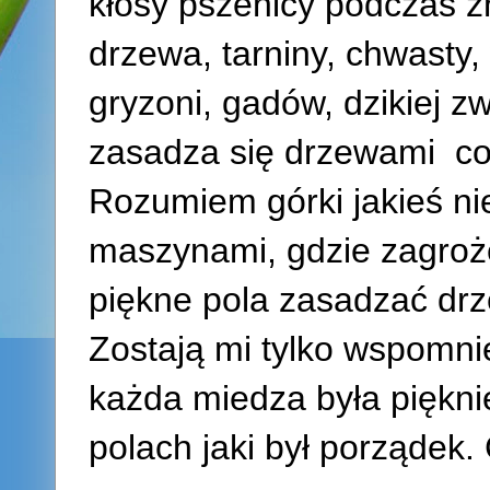
kłosy pszenicy podczas ż
drzewa, tarniny, chwasty,
gryzoni, gadów, dzikiej z
zasadza się drzewami coś
Rozumiem górki jakieś ni
maszynami, gdzie zagroże
piękne pola zasadzać dr
Zostają mi tylko wspomni
każda miedza była piękni
polach jaki był porządek