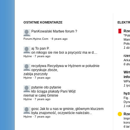
OSTATNIE KOMENTARZE
ELEKTR
Rze
PanKowalski
Martwe forum ?
"Pol
Forum.Hyżne.Com
·
6 years ago
Mani
Pols
1 dz
aj
To pan P.
on nikogo sie nie boi a psycyolz ma w d....
rze
Hyżne
·
7 years ago
Arka
6 dn
recydywa
Recydywa w Hyżnem w południe
opryskuje zboże,
Wir
zabija pszczoły
inf
Hyżne
·
7 years ago
WPar
1 ty
pytanie
oto pytanie
kto ściąga plakaty Pani Wójt
hyż
niemal w całej Gminie
Fig.
Hyżne
·
7 years ago
Dyno
1 ro
gosc
Jak to u nas w gminie, głównym kluczem
była znajomość, oczywiście należało...
Rze
Hyżne
·
7 years ago
Imp
koro
6 la