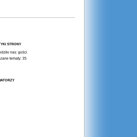
TYKI STRONY
dziło nas:
gości.
zane tematy: 35
WATORZY