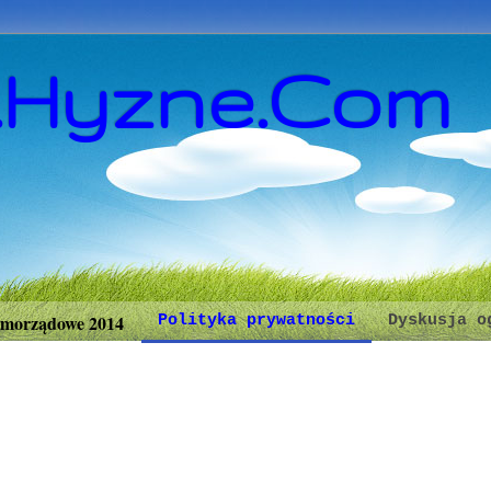
.Hyzne.Com
morządowe 2014
Polityka prywatności
Dyskusja o