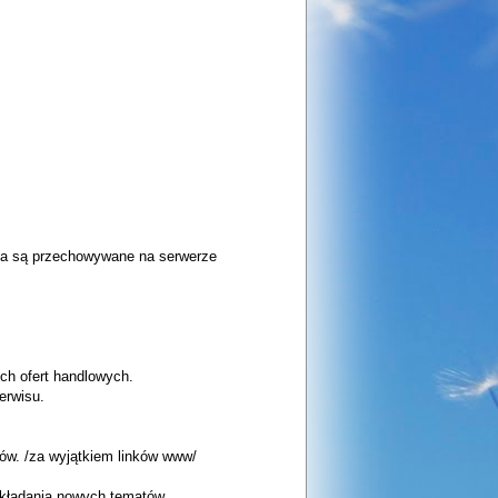
nika są przechowywane na serwerze
ych ofert handlowych.
erwisu.
ów. /za wyjątkiem linków www/
akładania nowych tematów...