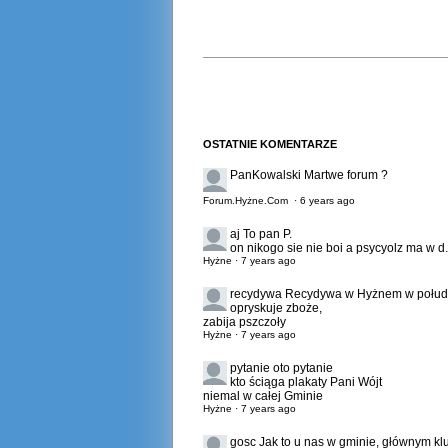
OSTATNIE KOMENTARZE
PanKowalski
Martwe forum ?
Forum.Hyżne.Com
·
6 years ago
aj
To pan P.
on nikogo sie nie boi a psycyolz ma w d..
Hyżne
·
7 years ago
recydywa
Recydywa w Hyżnem w połud
opryskuje zboże,
zabija pszczoły
Hyżne
·
7 years ago
pytanie
oto pytanie
kto ściąga plakaty Pani Wójt
niemal w całej Gminie
Hyżne
·
7 years ago
gosc
Jak to u nas w gminie, głównym k