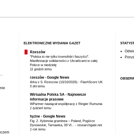
ELEKTRONICZNE WYDANIA GAZET
STATYS
Odwie
Rzeszów
"Polska to nie tylko ksenofobi i faszyści".
Porus
Manifestacje solidarności z Ukraińcami w całej
Polsce w niedzielę
11 godzin temu
..
rzeszów - Google News
OBSER
Arka v S. Rzeszow (10/10/2026) - FlashScore UK
5 dni temu
nie
Wirtualna Polska SA - Najnowsze
informacje prasowe
WPartner nawiązał współpracę z Ringier Rumunia
1 tydzień temu
hyżne - Google News
Fig. 2. Xylomoia graminea – Poland, Pogórze
Dynowskie, Tarnawka, 09 VI... - researchgate.net
1 rok temu
luczem