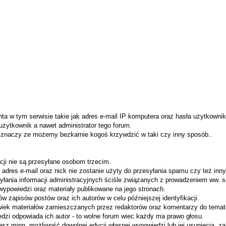
onta w tym serwisie takie jak adres e-mail IP komputera oraz hasła użytkow
użytkownik a nawet administrator tego forum.
e znaczy ze możemy bezkarnie kogoś krzywdzić w taki czy inny sposób..
cji nie są przesyłane osobom trzecim.
 adres e-mail oraz nick nie zostanie użyty do przesyłania spamu czy też inn
łania informacji administracyjnych ściśle związanych z prowadzeniem ww. s
wypowiedzi oraz materiały publikowane na jego stronach.
ów zapisów postów oraz ich autorów w celu późniejszej identyfikacji.
olwiek materiałów zamieszczanych przez redaktorów oraz komentarzy do temat
dzi odpowiada ich autor - to wolne forum wiec każdy ma prawo głosu.
asz minn. możliwość dowolnej edycji własnej wypowiedzi lub jej usunięcia, z