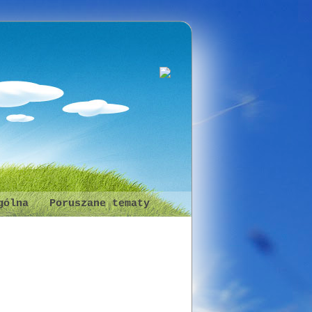
gólna
Poruszane tematy