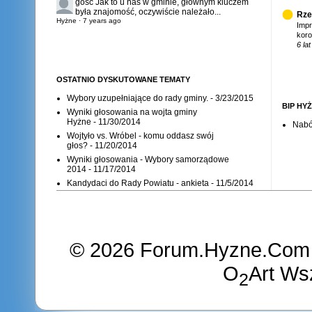
gosc
Jak to u nas w gminie, głównym kluczem
była znajomość, oczywiście należało...
Rze
Hyżne
·
7 years ago
Imp
koro
6 la
OSTATNIO DYSKUTOWANE TEMATY
Wybory uzupełniające do rady gminy.
- 3/23/2015
BIP HY
Wyniki głosowania na wojta gminy
Hyżne
- 11/30/2014
Nabó
Wojtyło vs. Wróbel - komu oddasz swój
głos?
- 11/20/2014
Wyniki głosowania - Wybory samorządowe
2014
- 11/17/2014
Kandydaci do Rady Powiatu - ankieta
- 11/5/2014
©
2026
Forum.Hyzne.Com
O
Art
Wsz
2