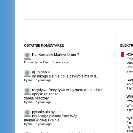
OSTATNIE KOMENTARZE
ELEKTR
Rze
PanKowalski
Martwe forum ?
"Pol
Forum.Hyżne.Com
·
6 years ago
Mani
Pols
2 dn
aj
To pan P.
on nikogo sie nie boi a psycyolz ma w d....
rze
Hyżne
·
7 years ago
Arka
1 ty
recydywa
Recydywa w Hyżnem w południe
opryskuje zboże,
Wir
zabija pszczoły
inf
Hyżne
·
7 years ago
WPar
1 ty
pytanie
oto pytanie
kto ściąga plakaty Pani Wójt
hyż
niemal w całej Gminie
Fig.
Hyżne
·
7 years ago
Dyno
1 ro